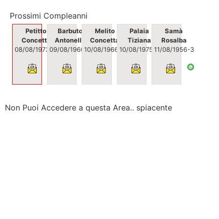
Prossimi Compleanni
Petitto
Barbuto
Melito
Palaia
Samà
Concetta
Antonella
Concetta
Tiziana
Rosalba
08/08/1973
🎉
09/08/1960
10/08/1966
-1
-2
10/08/1975
-2
11/08/1956
-3
Non Puoi Accedere a questa Area.. spiacente